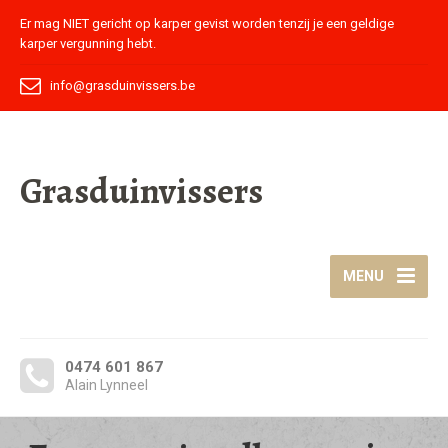
Er mag NIET gericht op karper gevist worden tenzij je een geldige
karper vergunning hebt.
info@grasduinvissers.be
Grasduinvissers
MENU
0474 601 867
Alain Lynneel