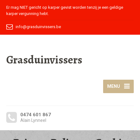
Er mag NIET gericht op karper gevist worden tenzij je een geldige
karper vergunning hebt.
info@grasduinvissers.be
Grasduinvissers
MENU
0474 601 867
Alain Lynneel