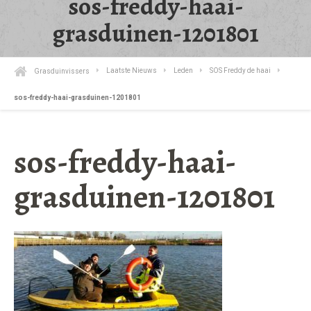
sos-freddy-haai-
grasduinen-1201801
Grasduinvissers
Laatste Nieuws
Leden
SOS Freddy de haai
sos-freddy-haai-grasduinen-1201801
sos-freddy-haai-
grasduinen-1201801