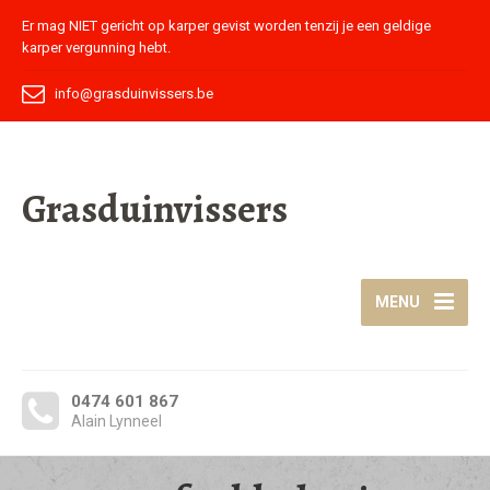
Er mag NIET gericht op karper gevist worden tenzij je een geldige
karper vergunning hebt.
info@grasduinvissers.be
Grasduinvissers
MENU
0474 601 867
Alain Lynneel