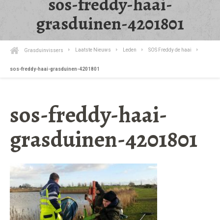
sos-freddy-haai-
grasduinen-4201801
Grasduinvissers
Laatste Nieuws
Leden
SOS Freddy de haai
sos-freddy-haai-grasduinen-4201801
sos-freddy-haai-
grasduinen-4201801