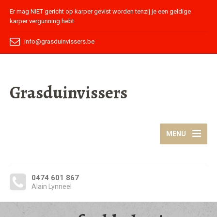
Er mag NIET gericht op karper gevist worden tenzij je een geldige
karper vergunning hebt.
info@grasduinvissers.be
Grasduinvissers
MENU
0474 601 867
Alain Lynneel