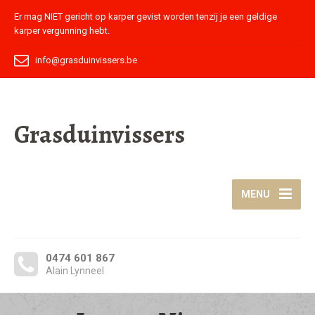
Er mag NIET gericht op karper gevist worden tenzij je een geldige
karper vergunning hebt.
info@grasduinvissers.be
Grasduinvissers
MENU
0474 601 867
Alain Lynneel