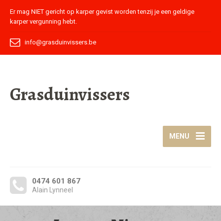
Er mag NIET gericht op karper gevist worden tenzij je een geldige
karper vergunning hebt.
info@grasduinvissers.be
Grasduinvissers
MENU
0474 601 867
Alain Lynneel