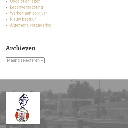
Opgelet en lezen
Ledenvergadering
Werken aan de vijver
Nieuw bestuur
Algemene vergadering
Archieven
Archieven