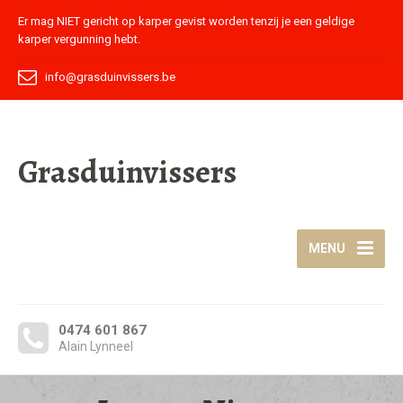
Er mag NIET gericht op karper gevist worden tenzij je een geldige
karper vergunning hebt.
info@grasduinvissers.be
Grasduinvissers
MENU
0474 601 867
Alain Lynneel