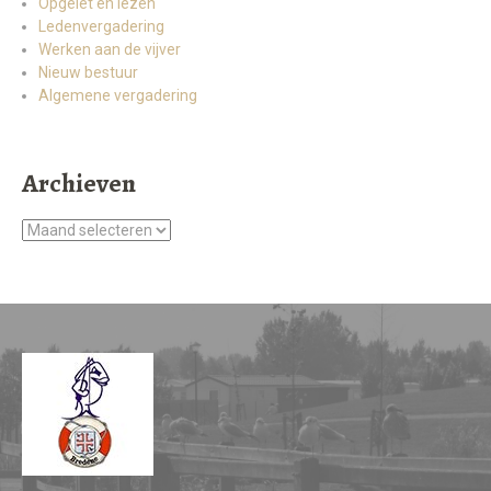
Opgelet en lezen
Ledenvergadering
Werken aan de vijver
Nieuw bestuur
Algemene vergadering
Archieven
Archieven