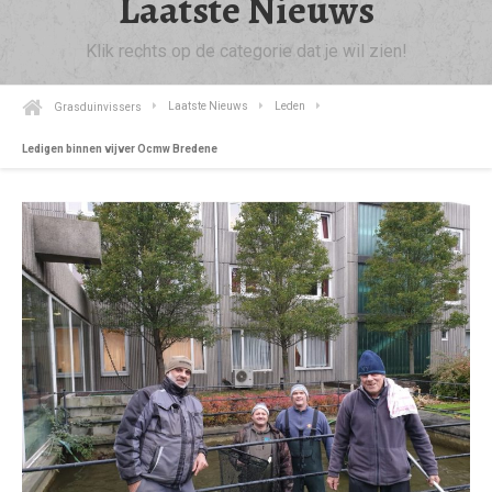
Laatste Nieuws
Klik rechts op de categorie dat je wil zien!
Grasduinvissers
Laatste Nieuws
Leden
Ledigen binnen vijver Ocmw Bredene