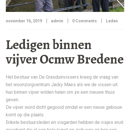
|
|
|
november 16, 2019
admin
0 Comments
Leden
Ledigen binnen
vijver Ocmw Bredene
Het bestuur van De Grasduinvissers kreeg de vraag van
het woonzorgcentrum Jacky Maes als we de vissen uit
hun binnen vijver wilden halen om ze een nieuwe thuis
geven.
De vijver word dicht gegooid omdat er een nieuw gebouw
komt op die plaats.
Enkele bestuursleden en visgarden hebben de visjes eruit
geschept die al een hele kunst op zich was en hen een