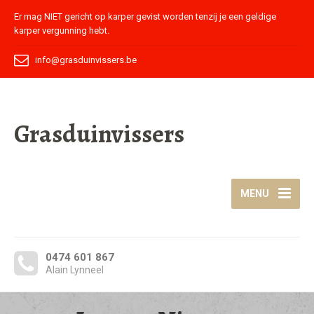
Er mag NIET gericht op karper gevist worden tenzij je een geldige
karper vergunning hebt.
info@grasduinvissers.be
Grasduinvissers
MENU
0474 601 867
Alain Lynneel