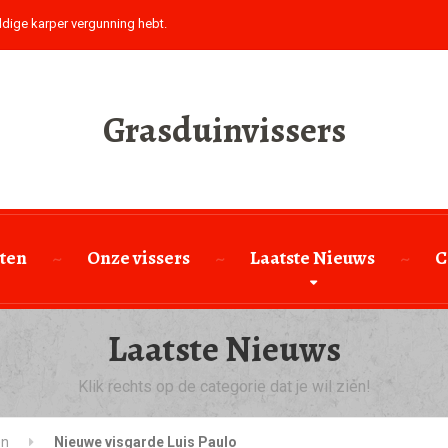
ldige karper vergunning hebt.
Grasduinvissers
ten
Onze vissers
Laatste Nieuws
C
Laatste Nieuws
Klik rechts op de categorie dat je wil zien!
en
Nieuwe visgarde Luis Paulo