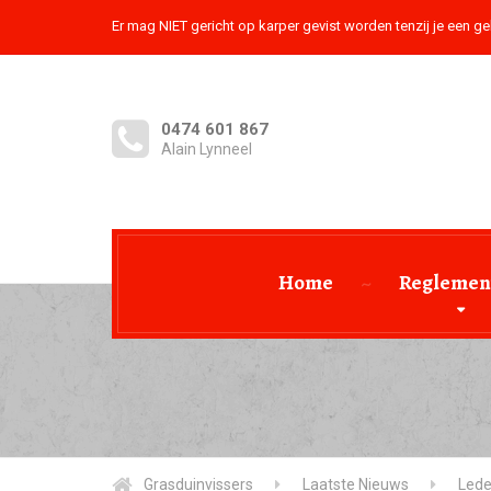
Er mag NIET gericht op karper gevist worden tenzij je een ge
0474 601 867
Alain Lynneel
Home
Reglemen
Grasduinvissers
Laatste Nieuws
Led