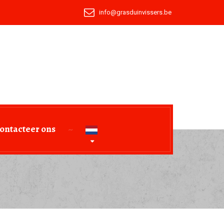
info@grasduinvissers.be
ontacteer ons