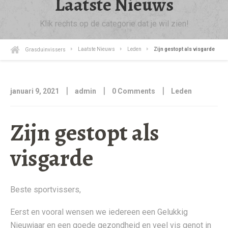
Laatste Nieuws
Klik rechts op de categorie dat je wil zien!
Grasduinvissers
Laatste Nieuws
Leden
Zijn gestopt als visgarde
|
|
|
januari 9, 2021
admin
0 Comments
Leden
Zijn gestopt als
visgarde
Beste sportvissers,
Eerst en vooral wensen we iedereen een Gelukkig
Nieuwjaar en een goede gezondheid en veel vis genot in