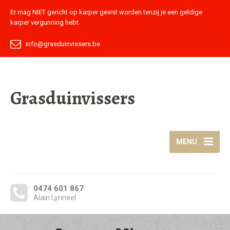
Er mag NIET gericht op karper gevist worden tenzij je een geldige
karper vergunning hebt.
info@grasduinvissers.be
Grasduinvissers
MENU
0474 601 867
Alain Lynneel